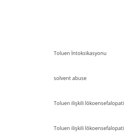
Toluen İntoksikasyonu
solvent abuse
Toluen ilişkili lökoensefalopati
Toluen ilişkili lökoensefalopati