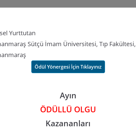
sel Yurttutan
nmaraş Sütçü İmam Üniversitesi, Tıp Fakültesi, 
manmaraş
Ödül Yönergesi İçin Tıklayınız
Ayın
ÖDÜLLÜ OLGU
Kazananları