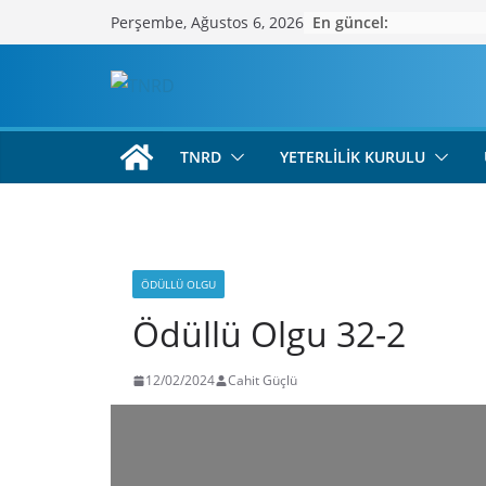
Skip
En güncel:
Perşembe, Ağustos 6, 2026
to
content
TNRD
YETERLILIK KURULU
ÖDÜLLÜ OLGU
Ödüllü Olgu 32-2
12/02/2024
Cahit Güçlü