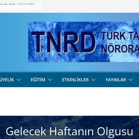
-252 (20 Temmuz
 (255)
254 (3 Ağustos
-253 (27 Temmuz
 (254)
ÜYELIK
EĞITIM
ETKINLIKLER
YAYINLAR
Gelecek Haftanın Olgusu