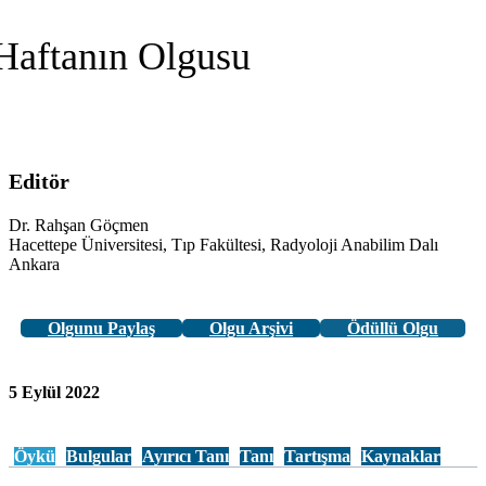
Haftanın Olgusu
Editör
Dr. Rahşan Göçmen
Hacettepe Üniversitesi, Tıp Fakültesi, Radyoloji Anabilim Dalı
Ankara
Olgunu Paylaş
Olgu Arşivi
Ödüllü Olgu
5 Eylül 2022
Öykü
Bulgular
Ayırıcı Tanı
Tanı
Tartışma
Kaynaklar