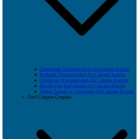
Diagnostik Nöroradyoloji Alt Çalışma Kurulu
Pediatrik Nöroradyoloji Alt Çalışma Kurulu
Girişimsel Nöroradyoloji Alt Çalışma Kurulu
Baş-Boyun Radyolojisi Alt Çalışma Kurulu
Spinal Tanısal ve Girişimsel Alt Çalışma Kurulu
Özel Çalışma Grupları