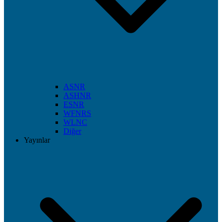
ASNR
ASHNR
ESNR
WFNRS
WLNC
Diğer
Yayınlar