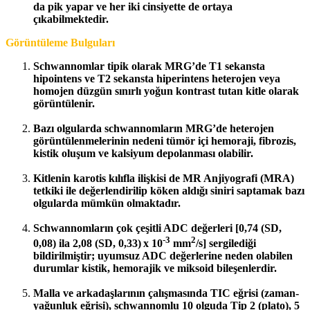
da pik yapar ve her iki cinsiyette de ortaya
çıkabilmektedir.
Görüntüleme Bulguları
Schwannomlar tipik olarak MRG’de T1 sekansta
hipointens ve T2 sekansta hiperintens heterojen veya
homojen düzgün sınırlı yoğun kontrast tutan kitle olarak
görüntülenir.
Bazı olgularda schwannomların MRG’de heterojen
görüntülenmelerinin nedeni tümör içi hemoraji, fibrozis,
kistik oluşum ve kalsiyum depolanması olabilir.
Kitlenin karotis kılıfla ilişkisi de MR Anjiyografi (MRA)
tetkiki ile değerlendirilip köken aldığı siniri saptamak bazı
olgularda mümkün olmaktadır.
Schwannomların çok çeşitli ADC değerleri [0,74 (SD,
-3
2
0,08) ila 2,08 (SD, 0,33) x 10
mm
/s] sergilediği
bildirilmiştir; uyumsuz ADC değerlerine neden olabilen
durumlar kistik, hemorajik ve miksoid bileşenlerdir.
Malla ve arkadaşlarının çalışmasında TIC eğrisi (zaman-
yağunluk eğrisi), schwannomlu 10 olguda Tip 2 (plato), 5