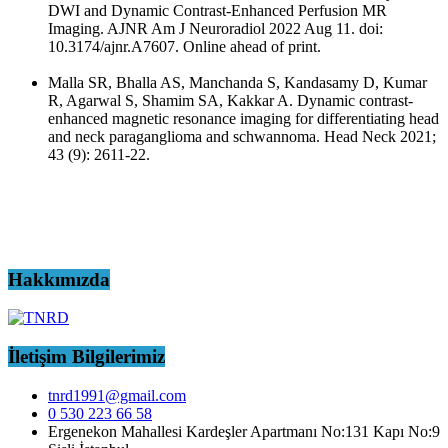
DWI and Dynamic Contrast-Enhanced Perfusion MR
Imaging. AJNR Am J Neuroradiol 2022 Aug 11. doi:
10.3174/ajnr.A7607. Online ahead of print.
Malla SR, Bhalla AS, Manchanda S, Kandasamy D, Kumar
R, Agarwal S, Shamim SA, Kakkar A. Dynamic contrast-
enhanced magnetic resonance imaging for differentiating head
and neck paraganglioma and schwannoma. Head Neck 2021;
43 (9): 2611-22.
Hakkımızda
İletişim Bilgilerimiz
tnrd1991@gmail.com
0 530 223 66 58
Ergenekon Mahallesi Kardeşler Apartmanı No:131 Kapı No:9