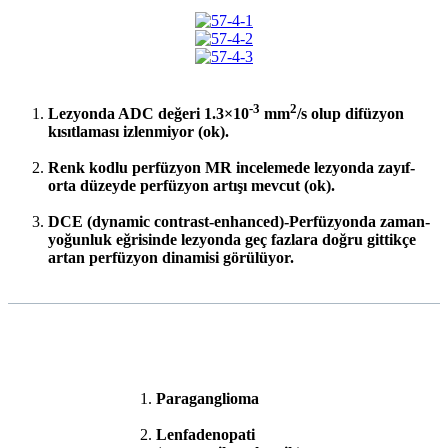
-3
2
Lezyonda ADC değeri 1.3×10
mm
/s olup difüzyon
kısıtlaması izlenmiyor (ok).
Renk kodlu perfüzyon MR incelemede lezyonda zayıf-
orta düzeyde perfüzyon artışı mevcut (ok).
DCE (dynamic contrast-enhanced)-Perfüzyonda zaman-
yoğunluk eğrisinde lezyonda geç fazlara doğru gittikçe
artan perfüzyon dinamisi görülüyor.
Paraganglioma
Lenfadenopati