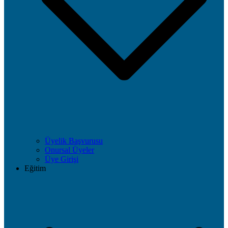
Üyelik Başvurusu
Onursal Üyeler
Üye Girişi
Eğitim