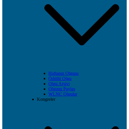
Haftanın Olgusu
Ödüllü Olgu
Olgu Arşivi
Olgunu Paylaş
WLNC Olgular
Kongreler