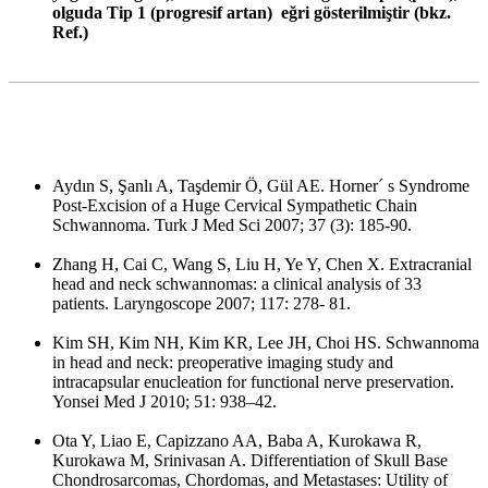
olguda Tip 1 (progresif artan) eğri gösterilmiştir (bkz.
Ref.)
Aydın S, Şanlı A, Taşdemir Ö, Gül AE. Horner´ s Syndrome
Post-Excision of a Huge Cervical Sympathetic Chain
Schwannoma. Turk J Med Sci 2007; 37 (3): 185-90.
Zhang H, Cai C, Wang S, Liu H, Ye Y, Chen X. Extracranial
head and neck schwannomas: a clinical analysis of 33
patients. Laryngoscope 2007; 117: 278- 81.
Kim SH, Kim NH, Kim KR, Lee JH, Choi HS. Schwannoma
in head and neck: preoperative imaging study and
intracapsular enucleation for functional nerve preservation.
Yonsei Med J 2010; 51: 938–42.
Ota Y, Liao E, Capizzano AA, Baba A, Kurokawa R,
Kurokawa M, Srinivasan A. Differentiation of Skull Base
Chondrosarcomas, Chordomas, and Metastases: Utility of