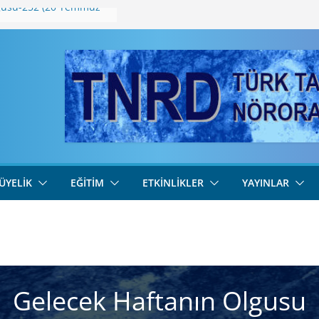
gusu-252 (20 Temmuz
64-3 (255)
gusu-254 (3 Ağustos
gusu-253 (27 Temmuz
64-2 (254)
ÜYELIK
EĞITIM
ETKINLIKLER
YAYINLAR
Gelecek Haftanın Olgusu