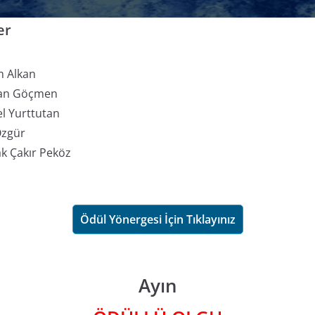
er
m Alkan
şan Göçmen
el Yurttutan
Özgür
ak Çakır Peköz
Ödül Yönergesi İçin Tıklayınız
Ayın