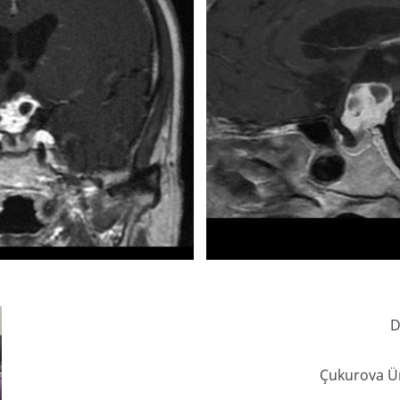
D
Çukurova Ün