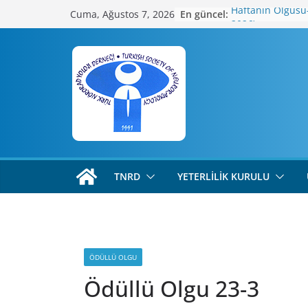
Skip
En güncel:
Haftanın Olgus
Cuma, Ağustos 7, 2026
to
2026)
Ödüllü Olgu 64-3
content
Haftanın Olgusu
2026)
Haftanın Olgus
2026)
Ödüllü Olgu 64-2
TNRD
YETERLILIK KURULU
ÖDÜLLÜ OLGU
Ödüllü Olgu 23-3