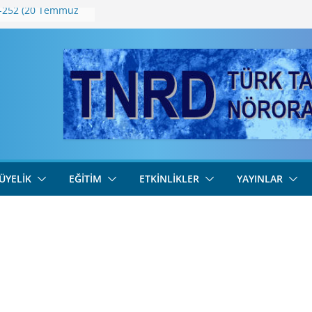
u-252 (20 Temmuz
 (255)
-254 (3 Ağustos
u-253 (27 Temmuz
 (254)
ÜYELIK
EĞITIM
ETKINLIKLER
YAYINLAR