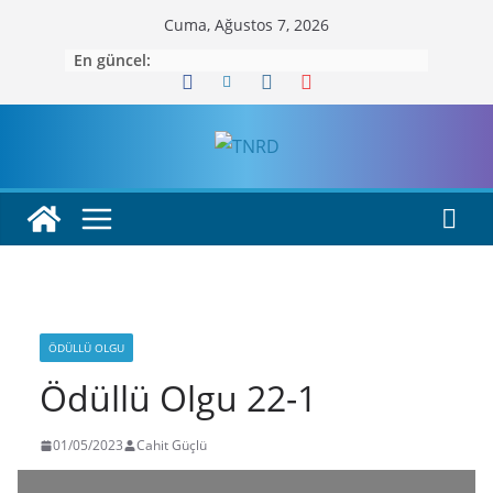
Skip
Cuma, Ağustos 7, 2026
to
En güncel:
content
ÖDÜLLÜ OLGU
Ödüllü Olgu 22-1
01/05/2023
Cahit Güçlü