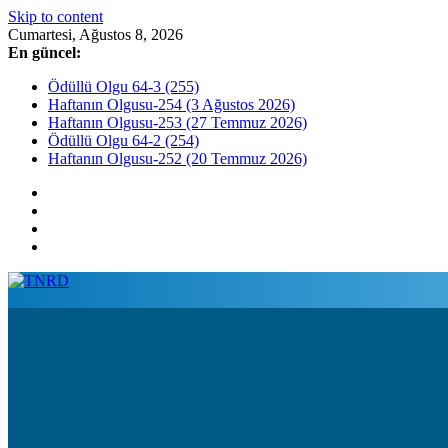
Skip to content
Cumartesi, Ağustos 8, 2026
En güncel:
Ödüllü Olgu 64-3 (255)
Haftanın Olgusu-254 (3 Ağustos 2026)
Haftanın Olgusu-253 (27 Temmuz 2026)
Ödüllü Olgu 64-2 (254)
Haftanın Olgusu-252 (20 Temmuz 2026)