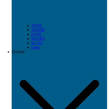
ASNR
ASHNR
ESNR
WFNRS
WLNC
Diğer
Yayınlar