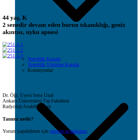
44 yaş, K
2 senedir devam eden burun tıkanıklığı, geniz
akıntısı, uyku apnesi
Yeterlilik Kurulu
Yeterlilik Yürütme Kurulu
Komisyonlar
Dr. Öğr. Üyesi Sena Ünal
Ankara Üniversitesi Tıp Fakültesi
Radyoloji Anabilim Dalı
Tanınız nedir?
Yorum yapabilmek için
oturum açmalısınız
.