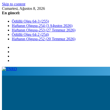
Skip to content
Cumartesi, Ağustos 8, 2026
En güncel:
Ödüllü Olgu 64-3 (255)
Haftanın Olgusu-254 (3 Ağustos 2026)
Haftanın Olgusu-253 (27 Temmuz 2026)
Ödüllü Olgu 64-2 (254)
Haftanın Olgusu-252 (20 Temmuz 2026)