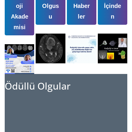
oji
Olgus
Haber
İçinde
Akade
u
ler
n
misi
Ödüllü Olgular