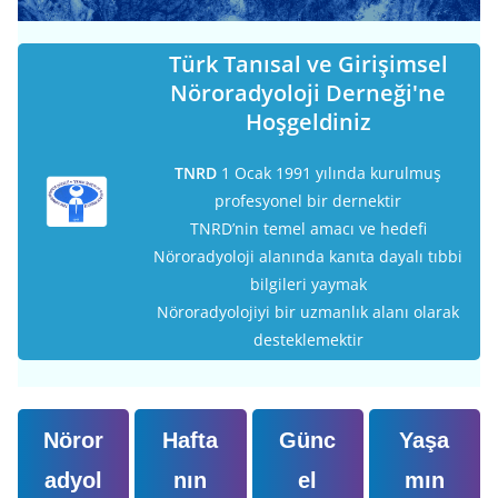
Türk Tanısal ve Girişimsel
Nöroradyoloji Derneği'ne
Hoşgeldiniz
TNRD
1 Ocak 1991 yılında kurulmuş
profesyonel bir dernektir
TNRD’nin temel amacı ve hedefi
Nöroradyoloji alanında kanıta dayalı tıbbi
bilgileri yaymak
Nöroradyolojiyi bir uzmanlık alanı olarak
desteklemektir
Nöror
Hafta
Günc
Yaşa
adyol
nın
el
mın