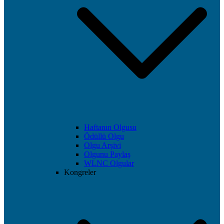
Haftanın Olgusu
Ödüllü Olgu
Olgu Arşivi
Olgunu Paylaş
WLNC Olgular
Kongreler