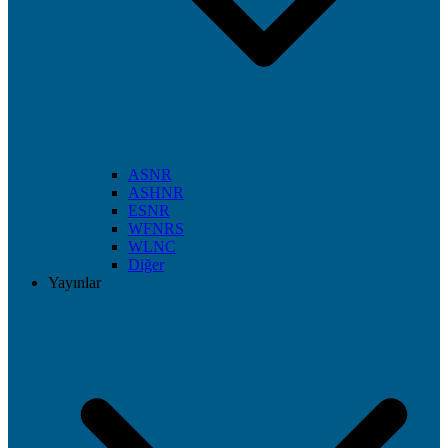
ASNR
ASHNR
ESNR
WFNRS
WLNC
Diğer
Yayınlar