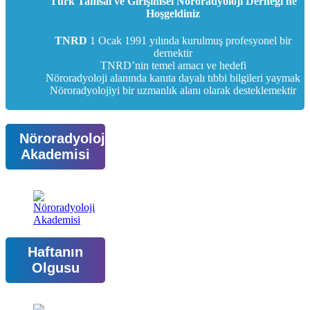
Türk Tanısal ve Girişimsel Nöroradyoloji Derneği'ne
Hoşgeldiniz
TNRD
1 Ocak 1991 yılında kurulmuş profesyonel bir
dernektir
TNRD’nin temel amacı ve hedefi
Nöroradyoloji alanında kanıta dayalı tıbbi bilgileri yaymak
Nöroradyolojiyi bir uzmanlık alanı olarak desteklemektir
Nöroradyoloji
Akademisi
Haftanın
Olgusu