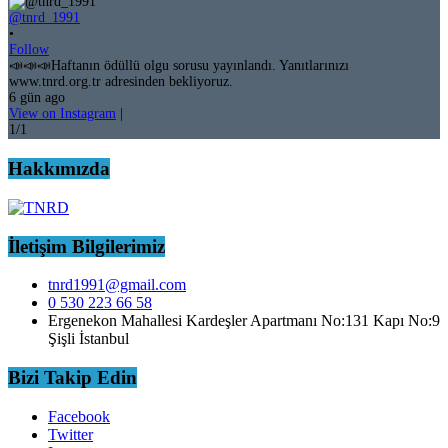
@tnrd_1991
•
Follow
📣📣📣Haftanın ödüllü olgu sorusu yayınlandı. Yanıtlarınızı
www.tnrd.org.tr adresinden bekliyoruz.
6 gün ago
View on Instagram
|
1/1
Hakkımızda
İletişim Bilgilerimiz
tnrd1991@gmail.com
0 530 223 66 58
Ergenekon Mahallesi Kardeşler Apartmanı No:131 Kapı No:9
Şişli İstanbul
Bizi Takip Edin
Facebook
Twitter