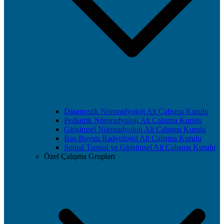
Diagnostik Nöroradyoloji Alt Çalışma Kurulu
Pediatrik Nöroradyoloji Alt Çalışma Kurulu
Girişimsel Nöroradyoloji Alt Çalışma Kurulu
Baş-Boyun Radyolojisi Alt Çalışma Kurulu
Spinal Tanısal ve Girişimsel Alt Çalışma Kurulu
Özel Çalışma Grupları