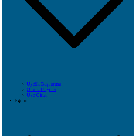
Üyelik Başvurusu
Onursal Üyeler
Üye Girişi
Eğitim