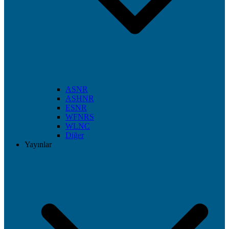
ASNR
ASHNR
ESNR
WFNRS
WLNC
Diğer
Yayınlar