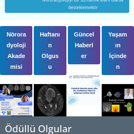
desteklemektir
Nörora
Haftanı
Güncel
Yaşam
dyoloji
n
Haberl
ın
Akade
Olgus
er
İçinde
misi
u
n
Ödüllü Olgular