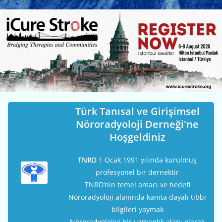
Türk Tanısal ve Girişimsel
Nöroradyoloji Derneği'ne
Hoşgeldiniz
TNRD
1 Ocak 1991 yılında kurulmuş
profesyonel bir dernektir
TNRD’nin temel amacı ve hedefi
Nöroradyoloji alanında kanıta dayalı tıbbi
bilgileri yaymak
Nöroradyolojiyi bir uzmanlık alanı olarak