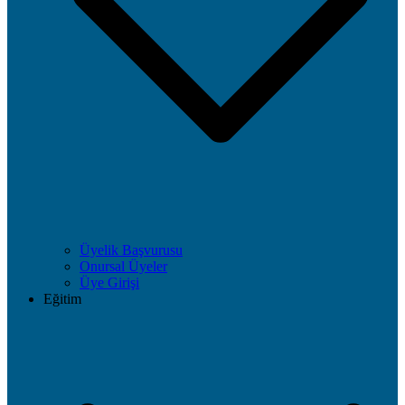
Üyelik Başvurusu
Onursal Üyeler
Üye Girişi
Eğitim