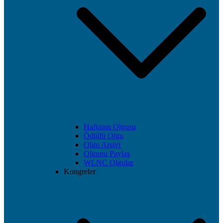
Haftanın Olgusu
Ödüllü Olgu
Olgu Arşivi
Olgunu Paylaş
WLNC Olgular
Kongreler