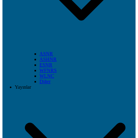
ASNR
ASHNR
ESNR
WFNRS
WLNC
Diğer
Yayınlar