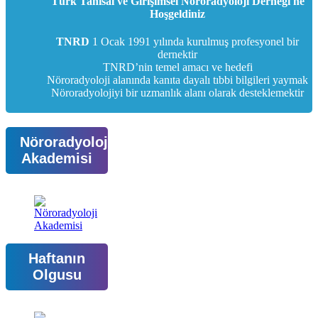
Türk Tanısal ve Girişimsel Nöroradyoloji Derneği'ne
Hoşgeldiniz
TNRD
1 Ocak 1991 yılında kurulmuş profesyonel bir
dernektir
TNRD’nin temel amacı ve hedefi
Nöroradyoloji alanında kanıta dayalı tıbbi bilgileri yaymak
Nöroradyolojiyi bir uzmanlık alanı olarak desteklemektir
Nöroradyoloji
Akademisi
Haftanın
Olgusu