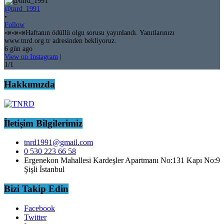
@tnrd_1991
•
Follow
📣📣📣Haftanın ödüllü olgu sorusu yayınlandı. Yanıtlarınızı
www.tnrd.org.tr adresinden bekliyoruz.
6 gün ago
View on Instagram
|
1/1
Hakkımızda
İletişim Bilgilerimiz
tnrd1991@gmail.com
0 530 223 66 58
Ergenekon Mahallesi Kardeşler Apartmanı No:131 Kapı No:9
Şişli İstanbul
Bizi Takip Edin
Facebook
Twitter