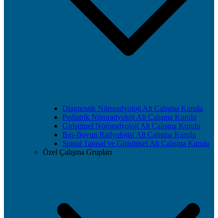
Diagnostik Nöroradyoloji Alt Çalışma Kurulu
Pediatrik Nöroradyoloji Alt Çalışma Kurulu
Girişimsel Nöroradyoloji Alt Çalışma Kurulu
Baş-Boyun Radyolojisi Alt Çalışma Kurulu
Spinal Tanısal ve Girişimsel Alt Çalışma Kurulu
Özel Çalışma Grupları