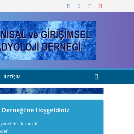
İLETIŞIM
i Derneği'ne Hoşgeldiniz
yonel bir dernektir
defi