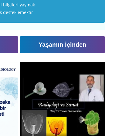
i bilgileri yaymak
ak desteklemektir
Yaşamın İçinden