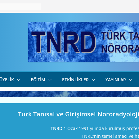
ÜYELIK
EĞITIM
ETKINLIKLER
YAYINLAR
Türk Tanısal ve Girişimsel Nöroradyoloj
TNRD
1 Ocak 1991 yılında kurulmuş profes
TNRD’nin temel amacı ve he