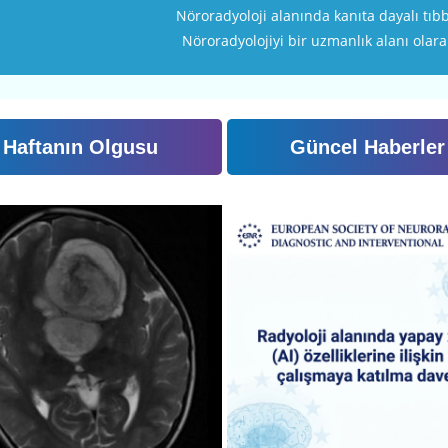
Nöroradyoloji alanında kanıta dayalı tıbb
Nöroradyolojiyi bir uzmanlık alanı olar
Haftanın Olgusu
Güncel Haberler