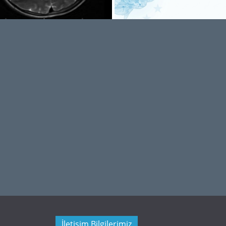
Ödüllü Olgu 64-2 (254)
İletişim Bilgilerimiz