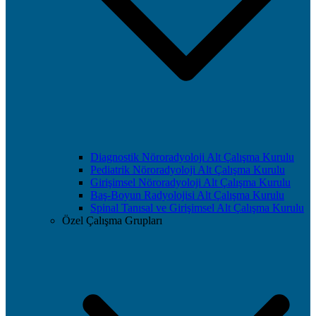
Diagnostik Nöroradyoloji Alt Çalışma Kurulu
Pediatrik Nöroradyoloji Alt Çalışma Kurulu
Girişimsel Nöroradyoloji Alt Çalışma Kurulu
Baş-Boyun Radyolojisi Alt Çalışma Kurulu
Spinal Tanısal ve Girişimsel Alt Çalışma Kurulu
Özel Çalışma Grupları