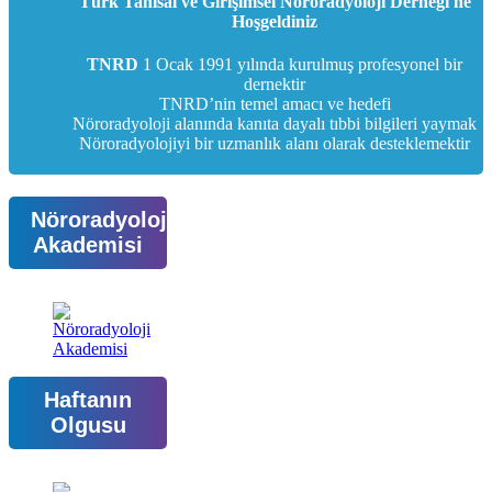
Türk Tanısal ve Girişimsel Nöroradyoloji Derneği'ne
Hoşgeldiniz
TNRD
1 Ocak 1991 yılında kurulmuş profesyonel bir
dernektir
TNRD’nin temel amacı ve hedefi
Nöroradyoloji alanında kanıta dayalı tıbbi bilgileri yaymak
Nöroradyolojiyi bir uzmanlık alanı olarak desteklemektir
Nöroradyoloji
Akademisi
Haftanın
Olgusu