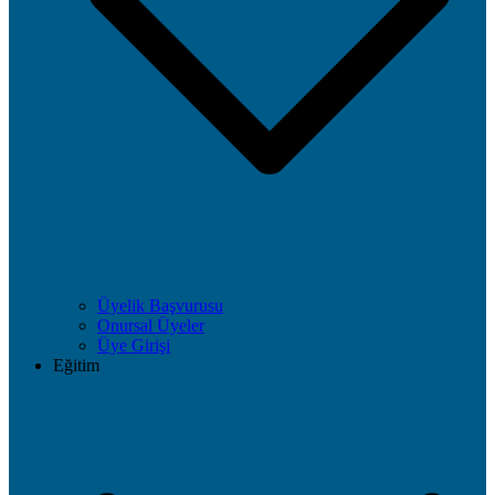
Üyelik Başvurusu
Onursal Üyeler
Üye Girişi
Eğitim