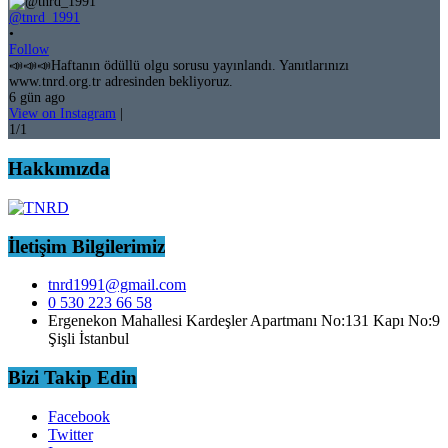
@tnrd_1991
•
Follow
📣📣📣Haftanın ödüllü olgu sorusu yayınlandı. Yanıtlarınızı
www.tnrd.org.tr adresinden bekliyoruz.
6 gün ago
View on Instagram
|
1/1
Hakkımızda
İletişim Bilgilerimiz
tnrd1991@gmail.com
0 530 223 66 58
Ergenekon Mahallesi Kardeşler Apartmanı No:131 Kapı No:9
Şişli İstanbul
Bizi Takip Edin
Facebook
Twitter