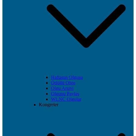
Haftanın Olgusu
Ödüllü Olgu
Olgu Arşivi
Olgunu Paylaş
WLNC Olgular
Kongreler