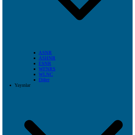
ASNR
ASHNR
ESNR
WFNRS
WLNC
Diğer
Yayınlar