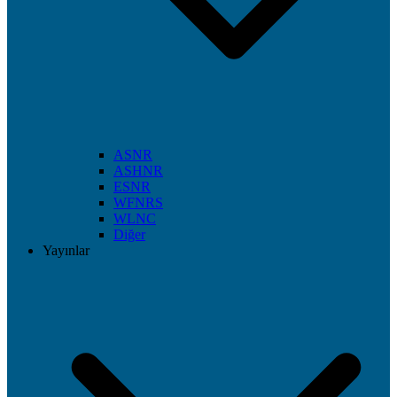
ASNR
ASHNR
ESNR
WFNRS
WLNC
Diğer
Yayınlar