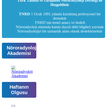
Türk Tanısal ve Girişimsel Nöroradyoloji Derneği'ne
Hoşgeldiniz
TNRD
1 Ocak 1991 yılında kurulmuş profesyonel bir
dernektir
TNRD’nin temel amacı ve hedefi
Nöroradyoloji alanında kanıta dayalı tıbbi bilgileri yaymak
Nöroradyolojiyi bir uzmanlık alanı olarak desteklemektir
Nöroradyoloji
Akademisi
Haftanın
Olgusu