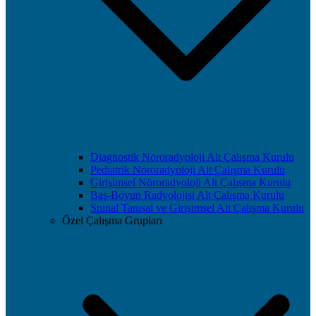
Diagnostik Nöroradyoloji Alt Çalışma Kurulu
Pediatrik Nöroradyoloji Alt Çalışma Kurulu
Girişimsel Nöroradyoloji Alt Çalışma Kurulu
Baş-Boyun Radyolojisi Alt Çalışma Kurulu
Spinal Tanısal ve Girişimsel Alt Çalışma Kurulu
Özel Çalışma Grupları