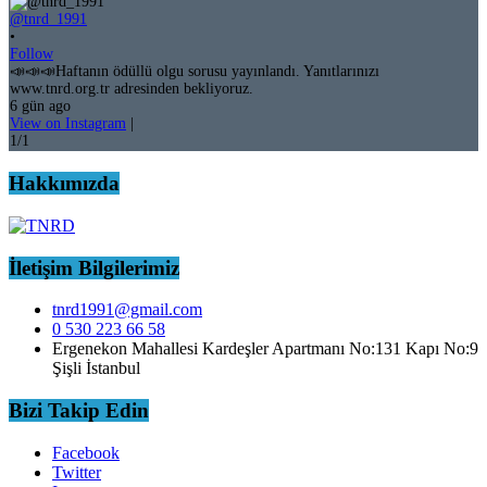
@tnrd_1991
•
Follow
📣📣📣Haftanın ödüllü olgu sorusu yayınlandı. Yanıtlarınızı
www.tnrd.org.tr adresinden bekliyoruz.
6 gün ago
View on Instagram
|
1/1
Hakkımızda
İletişim Bilgilerimiz
tnrd1991@gmail.com
0 530 223 66 58
Ergenekon Mahallesi Kardeşler Apartmanı No:131 Kapı No:9
Şişli İstanbul
Bizi Takip Edin
Facebook
Twitter