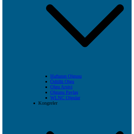
Haftanın Olgusu
Ödüllü Olgu
Olgu Arşivi
Olgunu Paylaş
WLNC Olgular
Kongreler