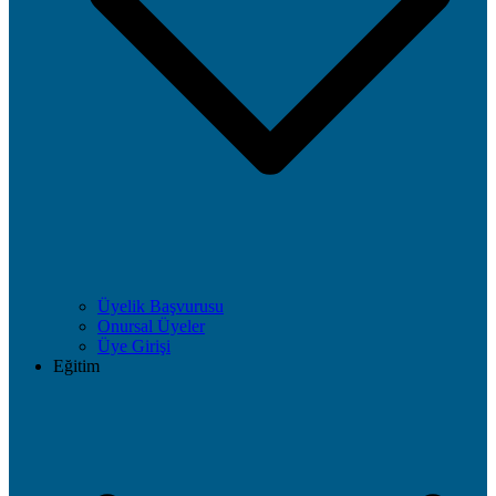
Üyelik Başvurusu
Onursal Üyeler
Üye Girişi
Eğitim