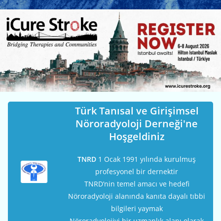
Türk Tanısal ve Girişimsel
Nöroradyoloji Derneği'ne
Hoşgeldiniz
TNRD
1 Ocak 1991 yılında kurulmuş
profesyonel bir dernektir
TNRD’nin temel amacı ve hedefi
Nöroradyoloji alanında kanıta dayalı tıbbi
bilgileri yaymak
Nöroradyolojiyi bir uzmanlık alanı olarak