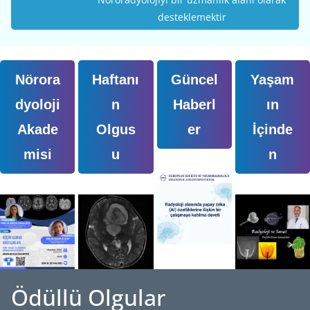
desteklemektir
Nörora
Haftanı
Güncel
Yaşam
dyoloji
n
Haberl
ın
Akade
Olgus
er
İçinde
misi
u
n
Ödüllü Olgular