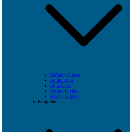
Haftanın Olgusu
Ödüllü Olgu
Olgu Arşivi
Olgunu Paylaş
WLNC Olgular
Kongreler