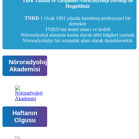
Türk Tanısal ve Girişimsel Nöroradyoloji Derneği'ne
Hoşgeldiniz
TNRD
1 Ocak 1991 yılında kurulmuş profesyonel bir
dernektir
TNRD’nin temel amacı ve hedefi
Nöroradyoloji alanında kanıta dayalı tıbbi bilgileri yaymak
Nöroradyolojiyi bir uzmanlık alanı olarak desteklemektir
Nöroradyoloji
Akademisi
Haftanın
Olgusu