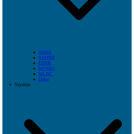
ASNR
ASHNR
ESNR
WFNRS
WLNC
Diğer
Yayınlar