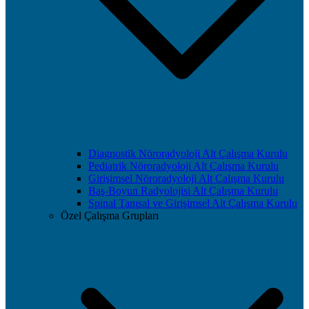
Diagnostik Nöroradyoloji Alt Çalışma Kurulu
Pediatrik Nöroradyoloji Alt Çalışma Kurulu
Girişimsel Nöroradyoloji Alt Çalışma Kurulu
Baş-Boyun Radyolojisi Alt Çalışma Kurulu
Spinal Tanısal ve Girişimsel Alt Çalışma Kurulu
Özel Çalışma Grupları