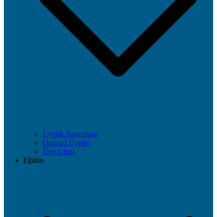
Üyelik Başvurusu
Onursal Üyeler
Üye Girişi
Eğitim