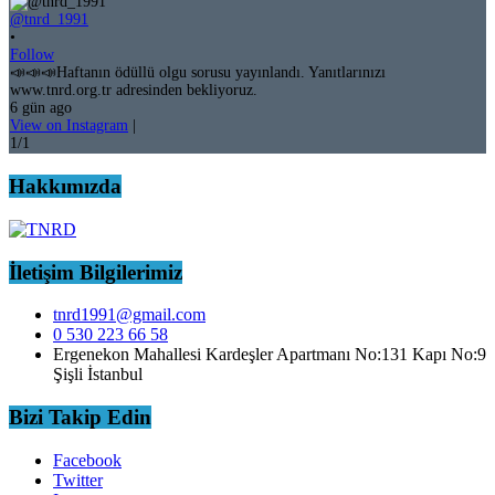
@tnrd_1991
•
Follow
📣📣📣Haftanın ödüllü olgu sorusu yayınlandı. Yanıtlarınızı
www.tnrd.org.tr adresinden bekliyoruz.
6 gün ago
View on Instagram
|
1/1
Hakkımızda
İletişim Bilgilerimiz
tnrd1991@gmail.com
0 530 223 66 58
Ergenekon Mahallesi Kardeşler Apartmanı No:131 Kapı No:9
Şişli İstanbul
Bizi Takip Edin
Facebook
Twitter