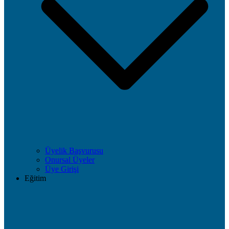
Üyelik Başvurusu
Onursal Üyeler
Üye Girişi
Eğitim