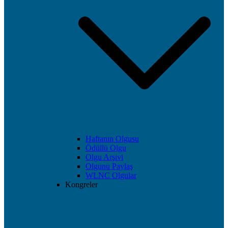
Haftanın Olgusu
Ödüllü Olgu
Olgu Arşivi
Olgunu Paylaş
WLNC Olgular
Kongreler