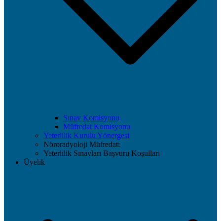
Sınav Komisyonu
Müfredat Komisyonu
Yeterlilik Kurulu Yönergesi
Nöroradyoloji Müfredatı
Yeterlilik Sınavları Başvuru Koşulları
Üyelik