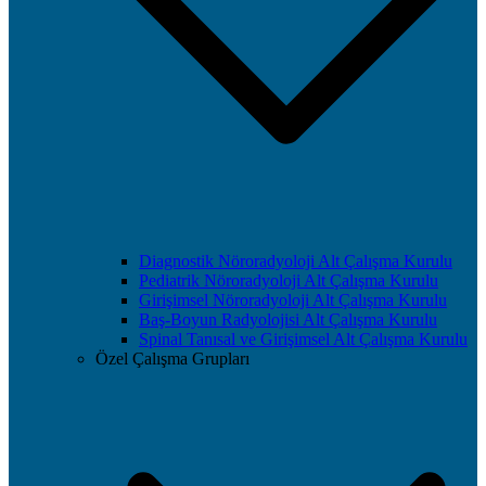
Diagnostik Nöroradyoloji Alt Çalışma Kurulu
Pediatrik Nöroradyoloji Alt Çalışma Kurulu
Girişimsel Nöroradyoloji Alt Çalışma Kurulu
Baş-Boyun Radyolojisi Alt Çalışma Kurulu
Spinal Tanısal ve Girişimsel Alt Çalışma Kurulu
Özel Çalışma Grupları