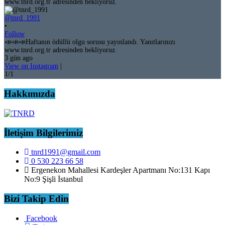
@tnrd_1991
•
Follow
📣📣📣Haftanın ödüllü olgu sorusu yayınlandı. Yanıtlarınızı
www.tnrd.org.tr adresinden bekliyoruz.
3 gün ago
View on Instagram
|
1/1
Hakkımızda
İletişim Bilgilerimiz
tnrd1991@gmail.com
0 530 223 66 58
Ergenekon Mahallesi Kardeşler Apartmanı No:131 Kapı
No:9 Şişli İstanbul
Bizi Takip Edin
Facebook