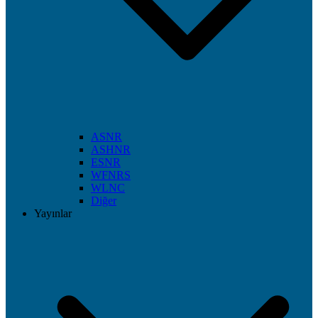
ASNR
ASHNR
ESNR
WFNRS
WLNC
Diğer
Yayınlar