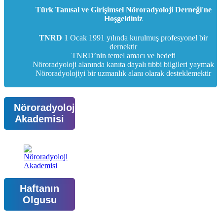
Türk Tanısal ve Girişimsel Nöroradyoloji Derneği'ne
Hoşgeldiniz
TNRD
1 Ocak 1991 yılında kurulmuş profesyonel bir
dernektir
TNRD’nin temel amacı ve hedefi
Nöroradyoloji alanında kanıta dayalı tıbbi bilgileri yaymak
Nöroradyolojiyi bir uzmanlık alanı olarak desteklemektir
Nöroradyoloji
Akademisi
Haftanın
Olgusu