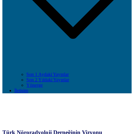
Son 1 Aydaki Yayınlar
Son 2 Yıldaki Yayınlar
Yönerge
İletişim
Misyon - Vizyon
Türk Nöroradyoloji Derneğinin Vizyonu