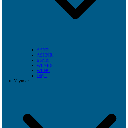
ASNR
ASHNR
ESNR
WFNRS
WLNC
Diğer
Yayınlar