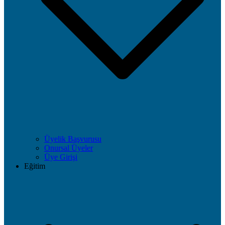
Üyelik Başvurusu
Onursal Üyeler
Üye Girişi
Eğitim