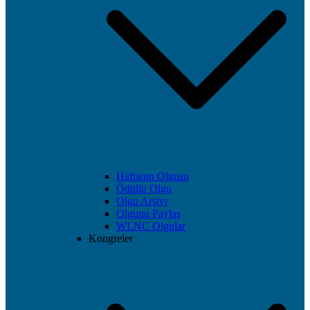
Haftanın Olgusu
Ödüllü Olgu
Olgu Arşivi
Olgunu Paylaş
WLNC Olgular
Kongreler