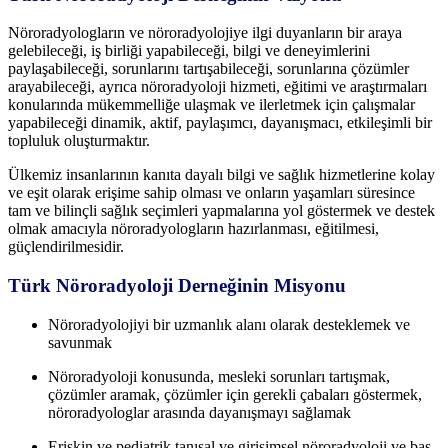
Nöroradyologların ve nöroradyolojiye ilgi duyanların bir araya
gelebileceği, iş birliği yapabileceği, bilgi ve deneyimlerini
paylaşabileceği, sorunlarını tartışabileceği, sorunlarına çözümler
arayabileceği, ayrıca nöroradyoloji hizmeti, eğitimi ve araştırmaları
konularında mükemmelliğe ulaşmak ve ilerletmek için çalışmalar
yapabileceği dinamik, aktif, paylaşımcı, dayanışmacı, etkileşimli bir
topluluk oluşturmaktır.
Ülkemiz insanlarının kanıta dayalı bilgi ve sağlık hizmetlerine kolay
ve eşit olarak erişime sahip olması ve onların yaşamları süresince
tam ve bilinçli sağlık seçimleri yapmalarına yol göstermek ve destek
olmak amacıyla nöroradyologların hazırlanması, eğitilmesi,
güçlendirilmesidir.
Türk Nöroradyoloji Derneğinin Misyonu
Nöroradyolojiyi bir uzmanlık alanı olarak desteklemek ve
savunmak
Nöroradyoloji konusunda, mesleki sorunları tartışmak,
çözümler aramak, çözümler için gerekli çabaları göstermek,
nöroradyologlar arasında dayanışmayı sağlamak
Erişkin ve pediatrik tanısal ve girişimsel nöroradyoloji ve baş-