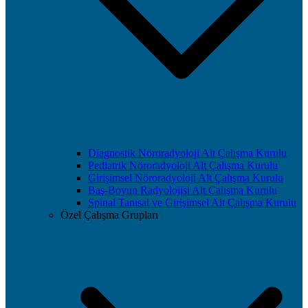
Diagnostik Nöroradyoloji Alt Çalışma Kurulu
Pediatrik Nöroradyoloji Alt Çalışma Kurulu
Girişimsel Nöroradyoloji Alt Çalışma Kurulu
Baş-Boyun Radyolojisi Alt Çalışma Kurulu
Spinal Tanısal ve Girişimsel Alt Çalışma Kurulu
Özel Çalışma Grupları